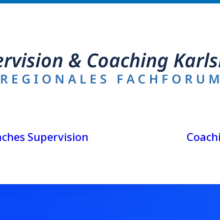
Teamsupervision
aches
Supervision
Coach
Gruppensupervision
Einzelsupervision