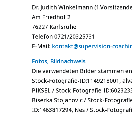
Dr. Judith Winkelmann (1.Vorsitzende
Am Friedhof 2
76227 Karlsruhe
Telefon 0721/20325731
E-Mail:
kontakt@supervision-coachin
Fotos, Bildnachweis
Die verwendeten Bilder stammen ent
Stock-Fotografie-ID:1149218001,
alv
PIKSEL /
Stock-Fotografie-ID:602323
B
iserka Stojanovic /
Stock-Fotografi
ID:1463817294,
Nes
/ Stock-Fotograf