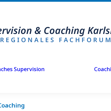
Teamsupervision
aches
Supervision
Coach
Gruppensupervision
Einzelsupervision
Coaching