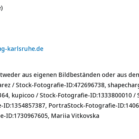
)
g-karlsruhe.de
weder aus eigenen Bildbeständen oder aus den 
arez
/ Stock-Fotografie-ID:472696738,
shapechar
364,
kupicoo
/
Stock-Fotografie-ID:1333800010 / 
e-ID:1354857387,
Portra
Stock-Fotografie-ID:140
ie-ID:1730967605,
Mariia Vitkovska